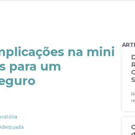
ART
D
es para um
R
eguro
Re
re
eratória
C
a Adequada
d