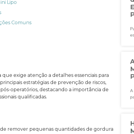
ni Lipo
E
s
cações Comuns
Pa
e
A
M
a que exige atenção a detalhes essenciais para
P
principais estratégias de prevenção de riscos,
 pós-operatórios, destacando a importância de
A 
sionais qualificadas.
p
H
de de remover pequenas quantidades de gordura
M